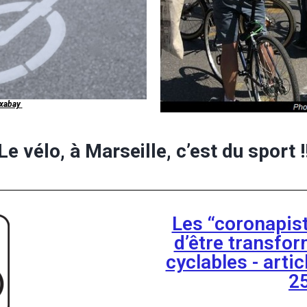
xabay
Le vélo, à Marseille, c’est du sport !
Les “coronapist
d’être transfor
cyclables - arti
2