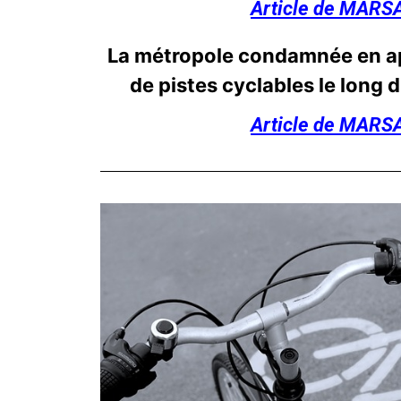
Article de MAR
La métropole condamnée en ap
de pistes cyclables le long 
Article de MAR