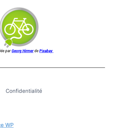
éée par
G
eorg Hirmer
de
Pixabay
Confidentialité
ce WP