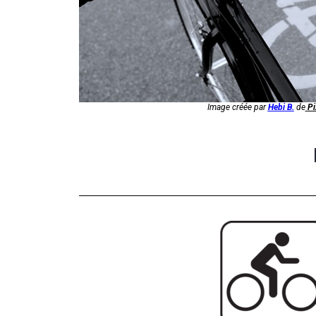
Image créée par
Hebi B.
de
Pi