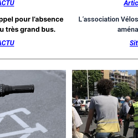
SACTU
Arti
pel pour l’absence
L’association Vélos
du très grand bus.
aména
SACTU
Si