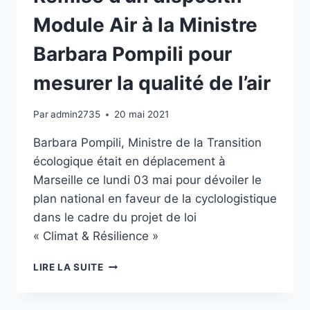
DU
PROGRAMME
Module Air à la Ministre
« LES
JEUNES
Barbara Pompili pour
SENTINELLES
DE
mesurer la qualité de l’air
L’AIR »
DANS
Par
admin2735
20 mai 2021
LE
PAYS
Barbara Pompili, Ministre de la Transition
DE
écologique était en déplacement à
GRASSE
Marseille ce lundi 03 mai pour dévoiler le
plan national en faveur de la cyclologistique
dans le cadre du projet de loi
« Climat & Résilience »
REMISE
LIRE LA SUITE
D’UN
DISPOSITIF
MODULE