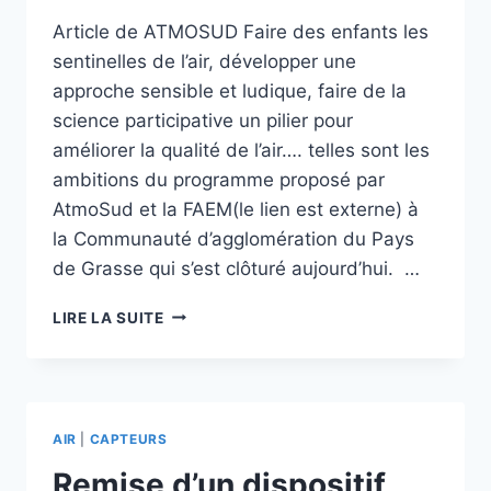
Article de ATMOSUD Faire des enfants les
sentinelles de l’air, développer une
approche sensible et ludique, faire de la
science participative un pilier pour
améliorer la qualité de l’air…. telles sont les
ambitions du programme proposé par
AtmoSud et la FAEM(le lien est externe) à
la Communauté d’agglomération du Pays
de Grasse qui s’est clôturé aujourd’hui. …
ATELIER
LIRE LA SUITE
DE
MONTAGE
DE
MICROCAPTEURS
PAR
AIR
|
CAPTEURS
LES
ÉLÈVES
Remise d’un dispositif