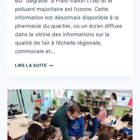
est “dégradé” à Frais-Vallon (13e) et le
polluant majoritaire est l’ozone. Cette
information est désormais disponible à la
pharmacie du quartier, où un écran diffuse
dans la vitrine des informations sur la
qualité de l’air à l’échelle régionale,
communale et…
À
LIRE LA SUITE
FRAIS-
VALLON,
ATMOSUD
INFORME
SUR
LA
QUALITÉ
DE
L’AIR
À
L’ÉCHELLE