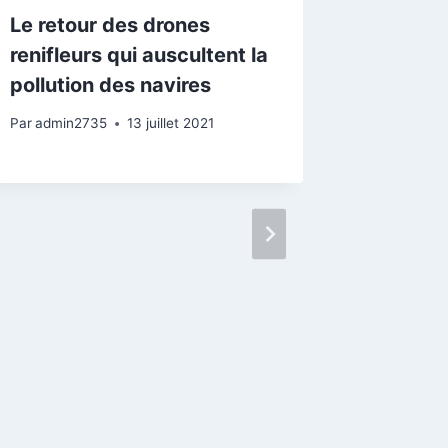
Le retour des drones
renifleurs qui auscultent la
pollution des navires
Par
admin2735
13 juillet 2021
Atelier
microca
élèves
« Les J
de l’Ai
Grasse
Par
admin