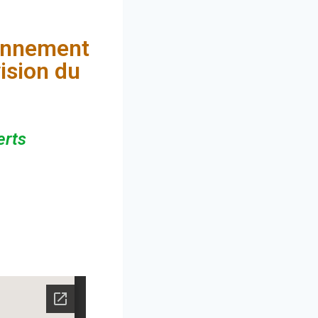
onnement
vision du
erts