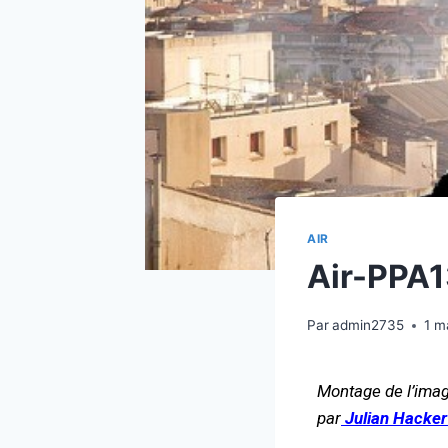
AIR
Air-PPA
Par
admin2735
1 m
Montage de l’imag
par
J
ulian Hacker